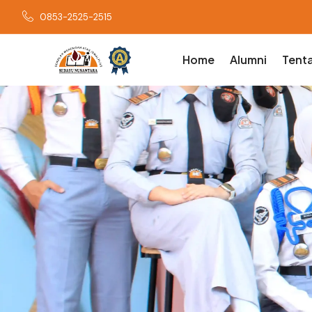
0853-2525-2515
Home
Alumni
Tent