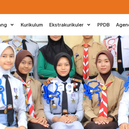
ang
Kurikulum
Ekstrakurikuler
PPDB
Agen
Tag: