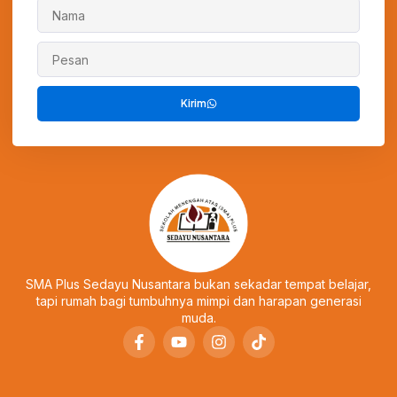
Kirim
SMA Plus Sedayu Nusantara bukan sekadar tempat belajar,
tapi rumah bagi tumbuhnya mimpi dan harapan generasi
muda.