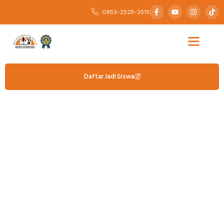
0853-2525-2515
Daftar Jadi Siswa
Alumni SMA Plus Sedayu
Nusantara
Putra/i Terbaik Bangsa yang Lulus di PTN, TNI,
POLRI, SEKDIN, dan BUMN