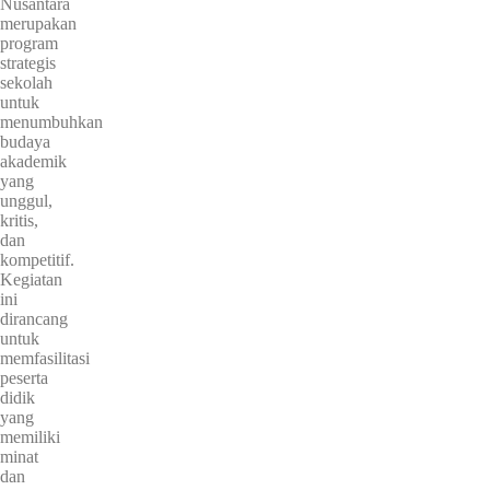
Nusantara
merupakan
program
strategis
sekolah
untuk
menumbuhkan
budaya
akademik
yang
unggul,
kritis,
dan
kompetitif.
Kegiatan
ini
dirancang
untuk
memfasilitasi
peserta
didik
yang
memiliki
minat
dan