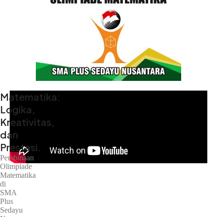
Matematika:
Logika,
Kreativitas,
dan
Prestasi.
Pembinaan
Olimpiade
Matematika
di
SMA
Plus
Sedayu