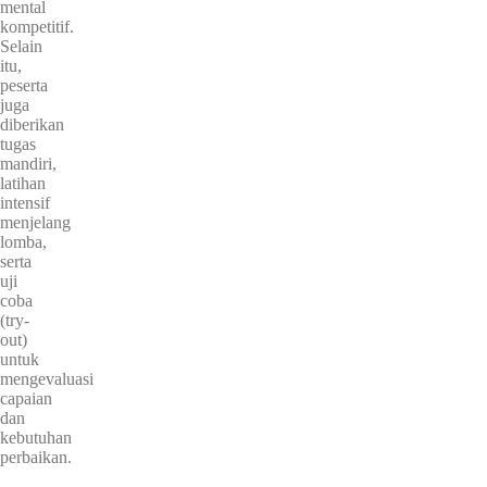
mental
kompetitif.
Selain
itu,
peserta
juga
diberikan
tugas
mandiri,
latihan
intensif
menjelang
lomba,
serta
uji
coba
(try-
out)
untuk
mengevaluasi
capaian
dan
kebutuhan
perbaikan.