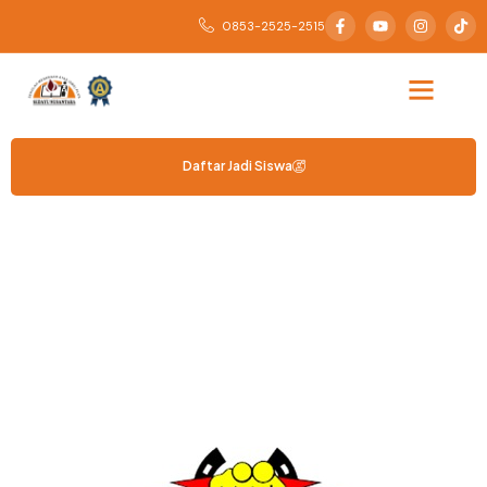
0853-2525-2515
Daftar Jadi Siswa
TARUNG DERAJAT
Membangun Fisik Kuat, Mental Tangguh.